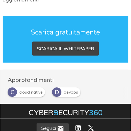
Scarica gratuitamente
SCARICA IL WHITEPAPER
Approfondimenti
C
D
cloud native
devops
D
S
DevSecOps
strategia IT
Seguici