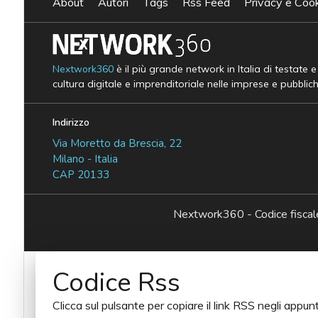
About
Autori
Tags
Rss Feed
Privacy e Cook
Nextwork360
è il più grande network in Italia di testate 
cultura digitale e imprenditoriale nelle imprese e pubblic
Indirizzo
Via Moretto da Brescia, 22
Milano - Italia
CAP 20133
Nextwork360 - Codice fisc
Codice Rss
Clicca sul pulsante per copiare il link RSS negli appunt