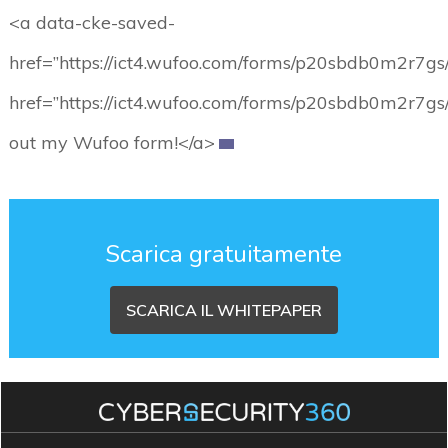
<a data-cke-saved-
href=”https://ict4.wufoo.com/forms/p20sbdb0m2r7gs
href=”https://ict4.wufoo.com/forms/p20sbdb0m2r7gs/
out my Wufoo form!</a>
Scarica gratuitamente
SCARICA IL WHITEPAPER