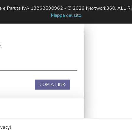
ale e Partita IVA 13868590962 - © 2026 Nextwork360. AL
Mappa del sito
i.
COPIA LINK
i.
ivacy!