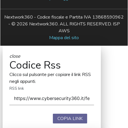
Nextwork360 - Codice fiscale e Partita IVA 13868590962
- © 2026 Nextwork360. ALL RIGHTS RESERVED. ISP
AWS
Mappa del sito
close
Codice Rss
Clicca sul pulsante per copiare il link RSS
negli appunti.
RSS link
COPIA LINK