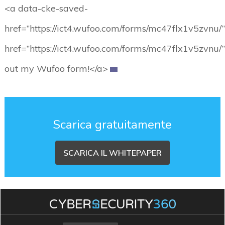
<a data-cke-saved-
href=”https://ict4.wufoo.com/forms/mc47flx1v5zvnu/
href=”https://ict4.wufoo.com/forms/mc47flx1v5zvnu/”
out my Wufoo form!</a>
Scarica gratuitamente
SCARICA IL WHITEPAPER