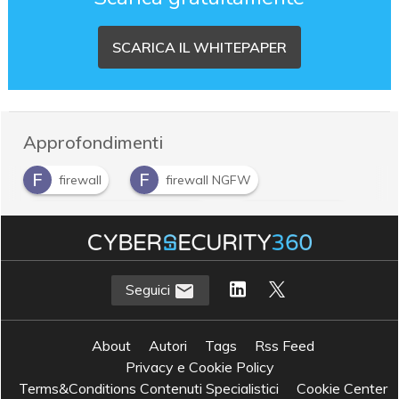
SCARICA IL WHITEPAPER
Approfondimenti
F
F
firewall
firewall NGFW
N
S
Next-Generation Firewall
sicurezza OT
Seguici
About
Autori
Tags
Rss Feed
Privacy e Cookie Policy
Terms&Conditions Contenuti Specialistici
Cookie Center