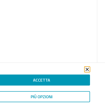
ACCETTA
file_download
PIÙ OPZIONI