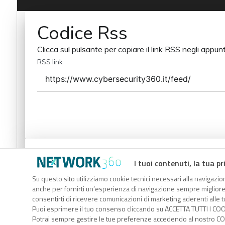
Codice Rss
Clicca sul pulsante per copiare il link RSS negli appunt
RSS link
Codice Rss
I tuoi contenuti, la tua pr
Clicca sul pulsante per copiare il link RSS negli appunt
Su questo sito utilizziamo cookie tecnici necessari alla navigazion
anche per fornirti un’esperienza di navigazione sempre migliore, p
RSS link
consentirti di ricevere comunicazioni di marketing aderenti alle tu
Puoi esprimere il tuo consenso cliccando su ACCETTA TUTTI I COO
Potrai sempre gestire le tue preferenze accedendo al nostro COO