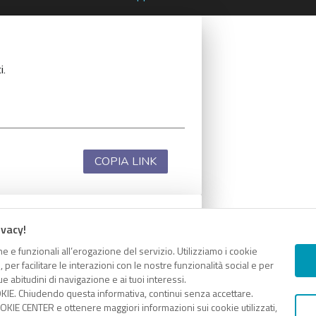
i.
COPIA LINK
ivacy!
i.
e e funzionali all’erogazione del servizio. Utilizziamo i cookie
er facilitare le interazioni con le nostre funzionalità social e per
e abitudini di navigazione e ai tuoi interessi.
KIE. Chiudendo questa informativa, continui senza accettare.
KIE CENTER e ottenere maggiori informazioni sui cookie utilizzati,