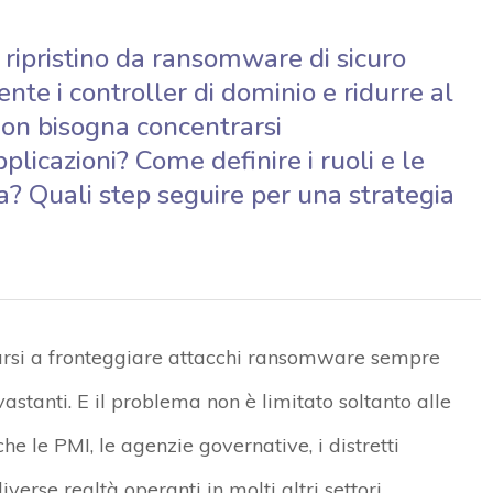
 ripristino da ransomware di sicuro
te i controller di dominio e ridurre al
non bisogna concentrarsi
plicazioni? Come definire i ruoli e le
za? Quali step seguire per una strategia
arsi a fronteggiare attacchi ransomware sempre
stanti. E il problema non è limitato soltanto alle
e le PMI, le agenzie governative, i distretti
iverse realtà operanti in molti altri settori