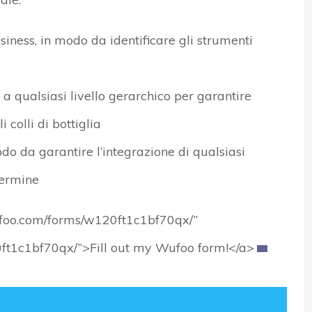
siness, in modo da identificare gli strumenti
 a qualsiasi livello gerarchico per garantire
 colli di bottiglia
do da garantire l’integrazione di qualsiasi
termine
wufoo.com/forms/w120ft1c1bf70qx/”
0ft1c1bf70qx/”>Fill out my Wufoo form!</a>