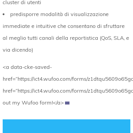
cluster di utenti
predisporre modalità di visualizzazione
immediate e intuitive che consentano di sfruttare
al meglio tutti canali della reportistica (QoS, SLA, e
via dicendo)
<a data-cke-saved-
href=”https://ict4.wufoo.com/forms/z1dtqu5609o65ga
href=”https://ict4.wufoo.com/forms/z1dtqu5609o65ga
out my Wufoo form!</a>