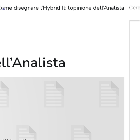
ome disegnare l’Hybrid It: l’opinione dell’Analista
Ultimi
articoli
Cybers
Nazion
Malwa
e
attacch
ll’Analista
Norme
adegua
Soluzio
azienda
Cultura
cyber
News,
attuali