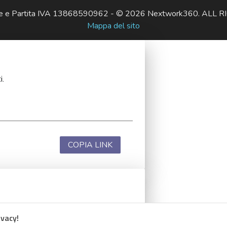
ale e Partita IVA 13868590962 - © 2026 Nextwork360. AL
Mappa del sito
i.
COPIA LINK
i.
ivacy!