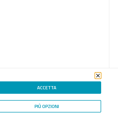
ACCETTA
file_download
PIÙ OPZIONI