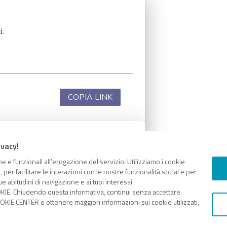
i.
COPIA LINK
ivacy!
i.
e e funzionali all’erogazione del servizio. Utilizziamo i cookie
er facilitare le interazioni con le nostre funzionalità social e per
e abitudini di navigazione e ai tuoi interessi.
KIE. Chiudendo questa informativa, continui senza accettare.
KIE CENTER e ottenere maggiori informazioni sui cookie utilizzati,
COPIA LINK