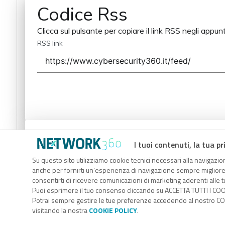
Codice Rss
Clicca sul pulsante per copiare il link RSS negli appunt
RSS link
Codice Rss
I tuoi contenuti, la tua pr
Clicca sul pulsante per copiare il link RSS negli appunt
Su questo sito utilizziamo cookie tecnici necessari alla navigazion
anche per fornirti un’esperienza di navigazione sempre migliore, p
RSS link
consentirti di ricevere comunicazioni di marketing aderenti alle tu
Puoi esprimere il tuo consenso cliccando su ACCETTA TUTTI I COO
Potrai sempre gestire le tue preferenze accedendo al nostro COO
visitando la nostra
COOKIE POLICY
.