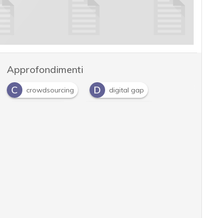
Approfondimenti
C
D
crowdsourcing
digital gap
I
O
Industria 4.0
Open Innovation