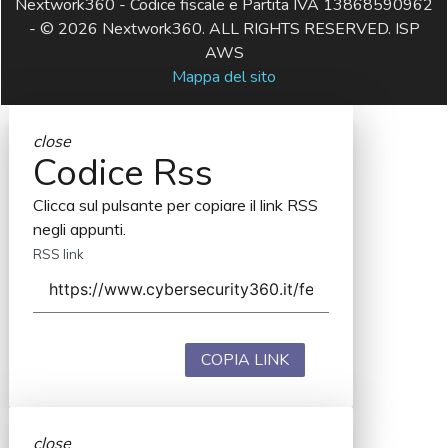
Nextwork360 - Codice fiscale e Partita IVA 13868590962
- © 2026 Nextwork360. ALL RIGHTS RESERVED. ISP
AWS
Mappa del sito
close
Codice Rss
Clicca sul pulsante per copiare il link RSS
negli appunti.
RSS link
COPIA LINK
close