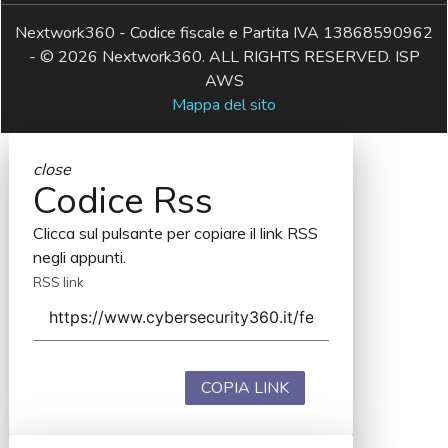
Nextwork360 - Codice fiscale e Partita IVA 13868590962
- © 2026 Nextwork360. ALL RIGHTS RESERVED. ISP
AWS
Mappa del sito
close
Codice Rss
Clicca sul pulsante per copiare il link RSS
negli appunti.
RSS link
COPIA LINK