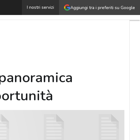
Chi è e cosa fa il mobility manager: una panoramica co
I nostri servizi
Aggiungi tra i preferiti su Google
a panoramica
ortunità