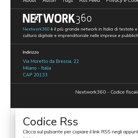
Nextwork360
è il più grande network in Italia di testate 
cultura digitale e imprenditoriale nelle imprese e pubblic
Indirizzo
Via Moretto da Brescia, 22
Milano - Italia
CAP 20133
Nextwork360 - Codice fisc
Codice Rss
Clicca sul pulsante per copiare il link RSS negli appunt