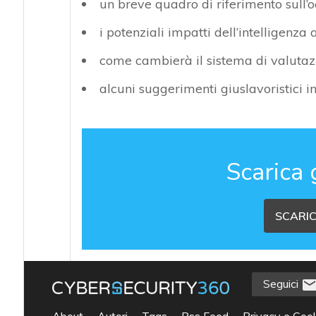
un breve quadro di riferimento sull’o
i potenziali impatti dell’intelligenza 
come cambierà il sistema di valutazio
alcuni suggerimenti giuslavoristici in
Scarica 
SCARIC
Seguici
About
Autori
Tags
Rss Feed
Privacy e Cook