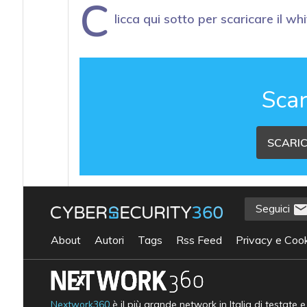
C
licca qui sotto per scaricare il wh
Scar
SCARIC
Seguici
About
Autori
Tags
Rss Feed
Privacy e Cook
Nextwork360
è il più grande network in Italia di testate 