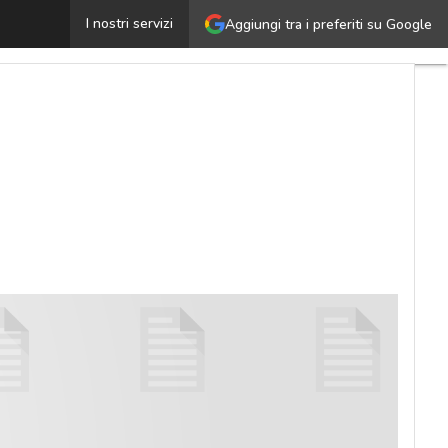
yod, una preziosa occasione per le reti
I nostri servizi
Aggiungi tra i preferiti su Google
Ultimi
articoli
Cybersecurity
Nazionale
Malware
e
attacchi
Norme e
adeguamenti
Soluzioni
aziendali
Cultura
cyber
News,
attualità