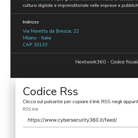
cultura digitale e imprenditoriale nelle imprese e pubblic
Indirizzo
Via Moretto da Brescia, 22
Milano - Italia
CAP 20133
Nextwork360 - Codice fisc
Codice Rss
Clicca sul pulsante per copiare il link RSS negli appunt
RSS link