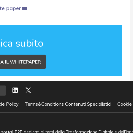
ite paper
ica subito
A IL WHITEPAPER
ie Policy
Terms&Conditions Contenuti Specialistici
Cookie
e portali B2B dedicati ai temi della Trasformazione Digitale e dell’In