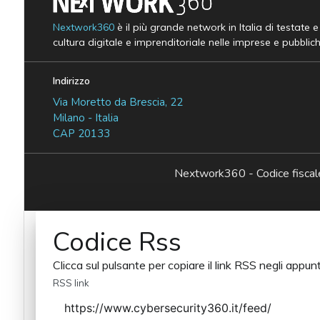
Nextwork360
è il più grande network in Italia di testate 
cultura digitale e imprenditoriale nelle imprese e pubblic
Indirizzo
Via Moretto da Brescia, 22
Milano - Italia
CAP 20133
Nextwork360 - Codice fisc
Codice Rss
Clicca sul pulsante per copiare il link RSS negli appunt
RSS link