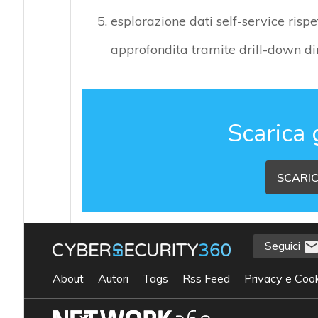
esplorazione dati self-service rispe
approfondita tramite drill-down di
Scarica 
SCARIC
Seguici
About
Autori
Tags
Rss Feed
Privacy e Cook