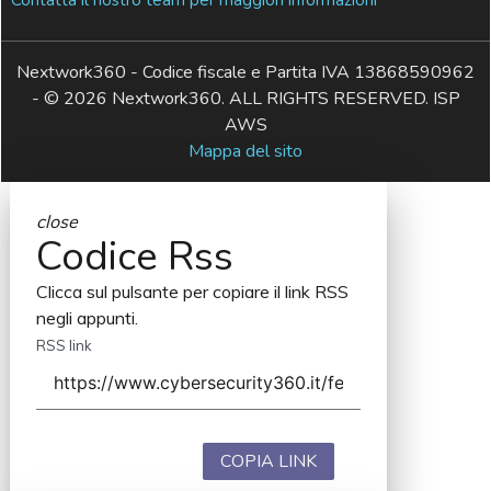
Nextwork360 - Codice fiscale e Partita IVA 13868590962
- © 2026 Nextwork360. ALL RIGHTS RESERVED. ISP
AWS
Mappa del sito
close
Codice Rss
Clicca sul pulsante per copiare il link RSS
negli appunti.
RSS link
COPIA LINK