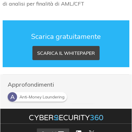
di analisi per finalità di AML/CFT
Scarica gratuitamente
SCARICA IL WHITEPAPER
Approfondimenti
A
Anti-Money Laundering
A
B
artificial intelligence
big data
C
Countering the Financing of Terrorism