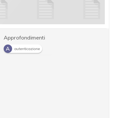
Approfondimenti
A
autenticazione
G
gestione delle identità