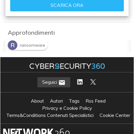
Approfondimenti
R
ransomware
R
Ransomware-as-a-Service
S
sicurezza di rete
S
Sicurezza informatica
Seguici
About
Autori
Tags
Rss Feed
Privacy e Cookie Policy
Terms&Conditions Contenuti Specialistici
Cookie Center