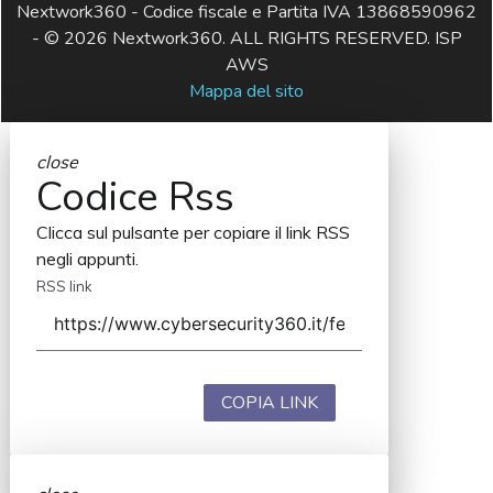
Nextwork360 - Codice fiscale e Partita IVA 13868590962
- © 2026 Nextwork360. ALL RIGHTS RESERVED. ISP
AWS
Mappa del sito
close
Codice Rss
Clicca sul pulsante per copiare il link RSS
negli appunti.
RSS link
COPIA LINK