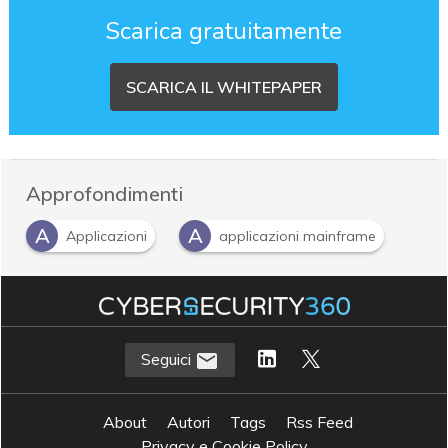
Scarica gratuitamente
SCARICA IL WHITEPAPER
Approfondimenti
A
A
Applicazioni
applicazioni mainframe
M
Micro Focus
S
software configuration and change management
Seguici
About
Autori
Tags
Rss Feed
Privacy e Cookie Policy