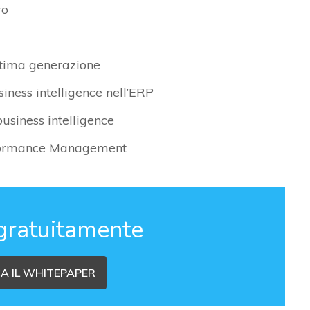
ro
ltima generazione
iness intelligence nell’ERP
business intelligence
erformance Management
gratuitamente
A IL WHITEPAPER