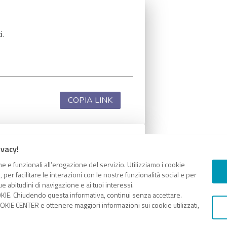
i.
COPIA LINK
ivacy!
i.
e e funzionali all’erogazione del servizio. Utilizziamo i cookie
er facilitare le interazioni con le nostre funzionalità social e per
e abitudini di navigazione e ai tuoi interessi.
KIE. Chiudendo questa informativa, continui senza accettare.
KIE CENTER e ottenere maggiori informazioni sui cookie utilizzati,