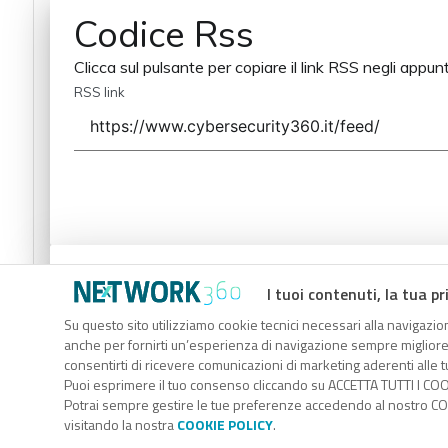
Codice Rss
Clicca sul pulsante per copiare il link RSS negli appunt
RSS link
Codice Rss
I tuoi contenuti, la tua pr
Clicca sul pulsante per copiare il link RSS negli appunt
Su questo sito utilizziamo cookie tecnici necessari alla navigazion
anche per fornirti un’esperienza di navigazione sempre migliore, p
RSS link
consentirti di ricevere comunicazioni di marketing aderenti alle tu
Puoi esprimere il tuo consenso cliccando su ACCETTA TUTTI I COO
Potrai sempre gestire le tue preferenze accedendo al nostro COO
visitando la nostra
COOKIE POLICY
.