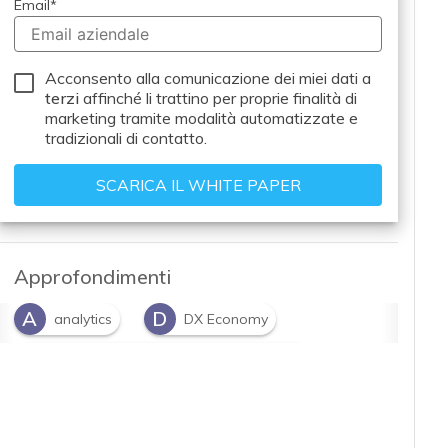
Email
*
Acconsento alla comunicazione dei miei dati a
terzi
affinché li trattino per proprie finalità di
marketing tramite modalità automatizzate e
tradizionali di contatto.
Approfondimenti
A
D
analytics
DX Economy
E
Enterprise Performance Management
E
Enterprise resource planning