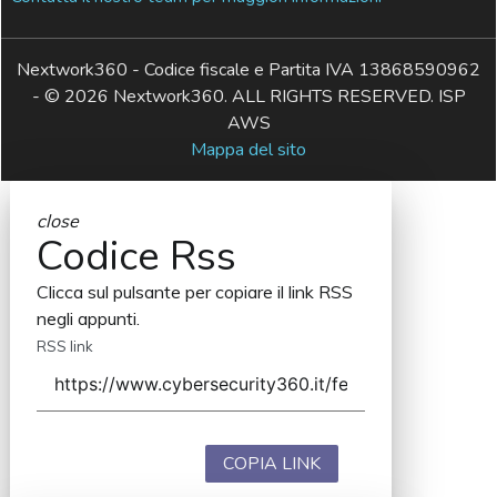
Nextwork360 - Codice fiscale e Partita IVA 13868590962
- © 2026 Nextwork360. ALL RIGHTS RESERVED. ISP
AWS
Mappa del sito
close
Codice Rss
Clicca sul pulsante per copiare il link RSS
negli appunti.
RSS link
COPIA LINK