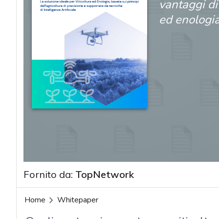
vantaggi di
ed enologi
Fornito da:
TopNetwork
acy
Home
Whitepaper