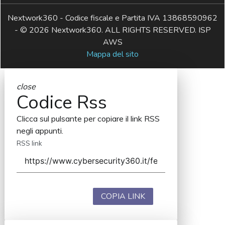
Nextwork360 - Codice fiscale e Partita IVA 13868590962
- © 2026 Nextwork360. ALL RIGHTS RESERVED. ISP
AWS
Mappa del sito
close
Codice Rss
Clicca sul pulsante per copiare il link RSS
negli appunti.
RSS link
COPIA LINK