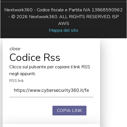
Nextwork360 - Codice fiscale e Partita IVA 13868590962
- © 2026 Nextwork360. ALL RIGHTS RESERVED. ISP
AWS
Mappa del sito
close
Codice Rss
Clicca sul pulsante per copiare il link RSS
negli appunti.
RSS link
COPIA LINK