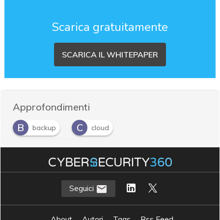
Scarica gratuitamente
SCARICA IL WHITEPAPER
Approfondimenti
B
C
backup
cloud
D
data protection
Seguici
About
Autori
Tags
Rss Feed