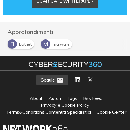
SCARICA IL WHITEPAPER
Approfondimenti
B
M
botnet
malware
R
S
ransomware
Sicurezza informatica
Seguici
About
Autori
Tags
Rss Feed
Privacy e Cookie Policy
Terms&Conditions Contenuti Specialistici
Cookie Center