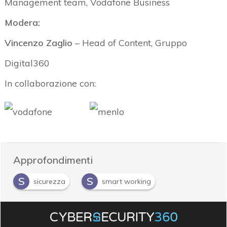
Management team, Vodafone Business
Modera:
Vincenzo Zaglio
–
Head of Content, Gruppo
Digital360
In collaborazione con:
Approfondimenti
S
S
sicurezza
smart working
Z
ZeroTrust