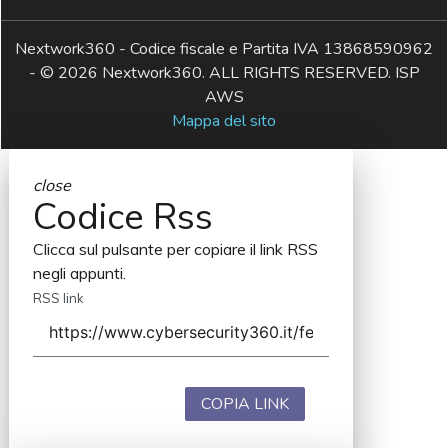
Nextwork360 - Codice fiscale e Partita IVA 13868590962
- © 2026 Nextwork360. ALL RIGHTS RESERVED. ISP
AWS
Mappa del sito
close
Codice Rss
Clicca sul pulsante per copiare il link RSS
negli appunti.
RSS link
COPIA LINK