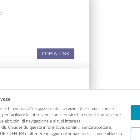
i.
COPIA LINK
i.
ivacy!
e e funzionali all’erogazione del servizio. Utilizziamo i cookie
er facilitare le interazioni con le nostre funzionalità social e per
e abitudini di navigazione e ai tuoi interessi.
KIE. Chiudendo questa informativa, continui senza accettare.
COPIA LINK
KIE CENTER e ottenere maggiori informazioni sui cookie utilizzati,