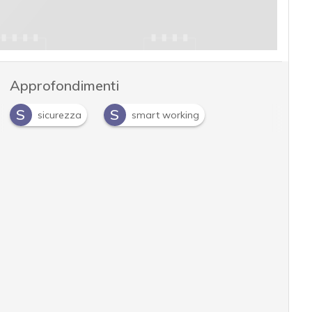
Approfondimenti
S
S
sicurezza
smart working