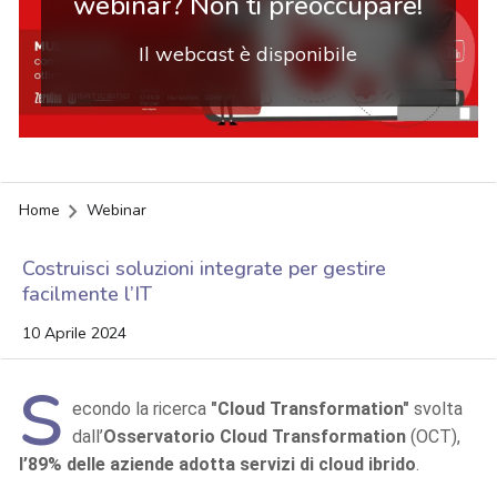
webinar? Non ti preoccupare!
Il webcast è disponibile
Home
Webinar
Costruisci soluzioni integrate per gestire
facilmente l’IT
10 Aprile 2024
S
econdo la ricerca
"Cloud Transformation"
svolta
dall’
Osservatorio Cloud Transformation
(OCT),
l’89% delle aziende adotta servizi di cloud ibrido
.
acy