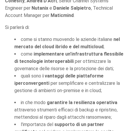
Cohesity
,
Andrea D’Acri
, Senior Channel Systems
Engineer per
Nutanix
e
Daniele Salpietro
, Technical
Account Manager per
Maticmind
.
Si parlerà di:
come si stanno muovendo le aziende italiane
nel
mercato del cloud ibrido e del multicloud
;
come
implementare un’infrastruttura flessibile
di tecnologie interoperabili
per ottimizzare la
governance delle risorse e la protezione dei dati;
quali sono
i vantaggi delle piattaforme
iperconvergenti
per semplificare e centralizzare la
gestione di ambienti on-premise e in cloud;
in che modo
garantire la resilienza operativa
attraverso strumenti efficaci di backup e ripristino,
mettendosi al riparo dagli attacchi ransomware;
l'importanza del
supporto di un partner