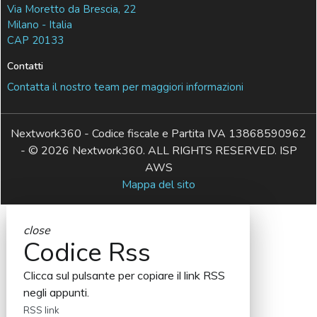
Via Moretto da Brescia, 22
Milano - Italia
CAP 20133
Contatti
Contatta il nostro team per maggiori informazioni
Nextwork360 - Codice fiscale e Partita IVA 13868590962
- © 2026 Nextwork360. ALL RIGHTS RESERVED. ISP
AWS
Mappa del sito
close
Codice Rss
Clicca sul pulsante per copiare il link RSS
negli appunti.
RSS link