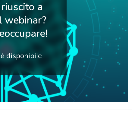
riuscito a
il webinar?
reoccupare!
 è disponibile