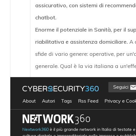
assicurativo, con sistemi di recommendat
chatbot.
Enorme il potenziale in Sanità, per il s
riabilitativa e assistenza domiciliare.
A q
sfide di vario genere: operative, per un
generale. Qual è la via italiana a un'effe
Seguici
About
Autori
Tags
Rss Feed
Privacy e Cook
Nextwork360
è il più grande network in Italia di testate 
cultura digitale e imprenditoriale nelle imprese e pubblic