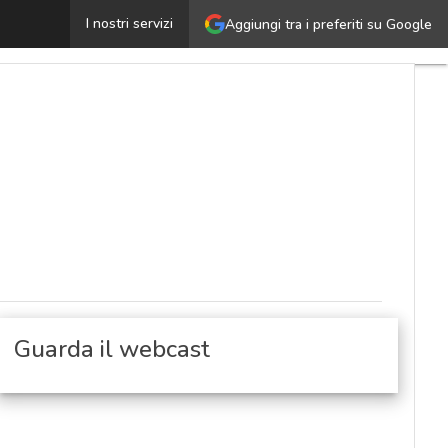
vento Digitale – Intelligenza artificiale per l’Italia
I nostri servizi
Aggiungi tra i preferiti su Google
Ultimi
articoli
Cyberse
Nazion
Malwar
e
attacch
Norme 
adegua
Soluzio
azienda
Guarda il webcast
Cultura
cyber
News,
attualit