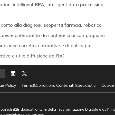
ion, intelligent RPA, Intelligent data processing,
upporto alla diagnosi, scoperta farmaci, robotica
ueste potenzialità da cogliere si accompagnano
'adozione corretta; normative e di policy più
ttiva e utile diffusione dell'IA?
ie Policy
Terms&Conditions Contenuti Specialistici
Cookie
e portali B2B dedicati ai temi della Trasformazione Digitale e dell’In
he amministrazioni italiane.