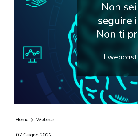
Non sei 
seguire 
Non ti p
Il webcast
Home
Webinar
07 Giugno 2022