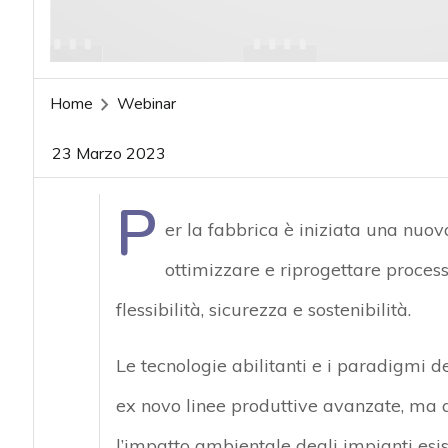
acy
Home
Webinar
23 Marzo 2023
P
er la fabbrica è iniziata una nuov
ottimizzare e riprogettare process
flessibilità, sicurezza e sostenibilità.
Le tecnologie abilitanti e i paradigmi d
ex novo linee produttive avanzate, ma an
l’impatto ambientale degli impianti esis