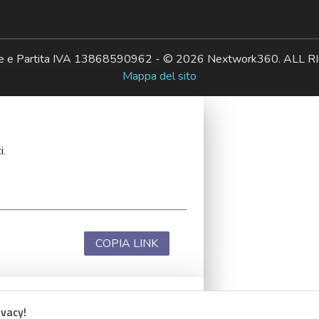
ale e Partita IVA 13868590962 - © 2026 Nextwork360. AL
Mappa del sito
i.
COPIA LINK
ivacy!