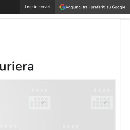
 nuovi imperativi dell’industria manifatturiera
I nostri servizi
Aggiungi tra i preferiti su Google
Ultimi
articoli
Cybersecuri
Nazionale
Malware
e
attacchi
uriera
Norme e
adeguament
Soluzioni
aziendali
Cultura
cyber
News,
attualità