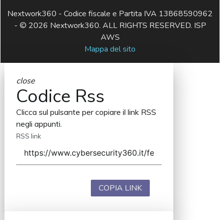
Nextwork360 - Codice fiscale e Partita IVA 13868590962
- © 2026 Nextwork360. ALL RIGHTS RESERVED. ISP
AWS
Mappa del sito
close
Codice Rss
Clicca sul pulsante per copiare il link RSS
negli appunti.
RSS link
COPIA LINK