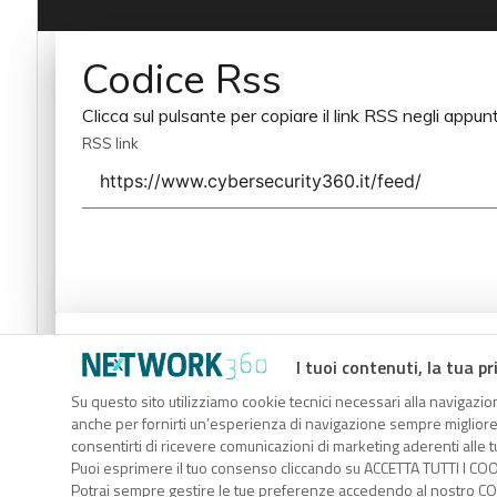
Codice Rss
Clicca sul pulsante per copiare il link RSS negli appunt
RSS link
Codice Rss
I tuoi contenuti, la tua pr
Clicca sul pulsante per copiare il link RSS negli appunt
Su questo sito utilizziamo cookie tecnici necessari alla navigazion
anche per fornirti un’esperienza di navigazione sempre migliore, p
RSS link
consentirti di ricevere comunicazioni di marketing aderenti alle tu
Puoi esprimere il tuo consenso cliccando su ACCETTA TUTTI I COO
Potrai sempre gestire le tue preferenze accedendo al nostro COO