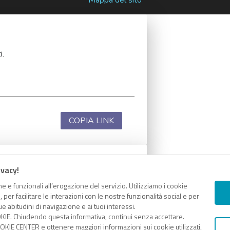
i.
COPIA LINK
ivacy!
i.
e e funzionali all’erogazione del servizio. Utilizziamo i cookie
er facilitare le interazioni con le nostre funzionalità social e per
e abitudini di navigazione e ai tuoi interessi.
KIE. Chiudendo questa informativa, continui senza accettare.
KIE CENTER e ottenere maggiori informazioni sui cookie utilizzati,