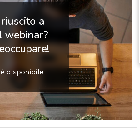
riuscito a
il webinar?
reoccupare!
 è disponibile