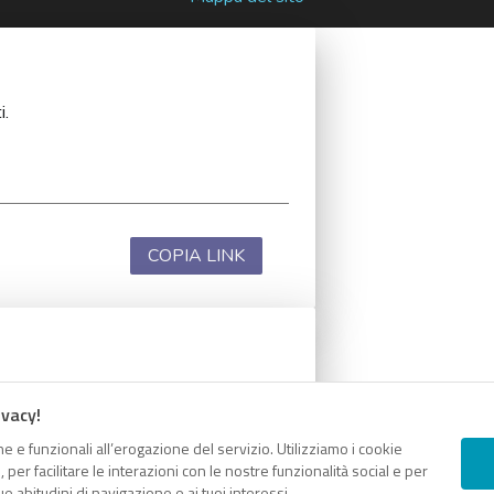
i.
COPIA LINK
i.
ivacy!
e e funzionali all’erogazione del servizio. Utilizziamo i cookie
er facilitare le interazioni con le nostre funzionalità social e per
e abitudini di navigazione e ai tuoi interessi.