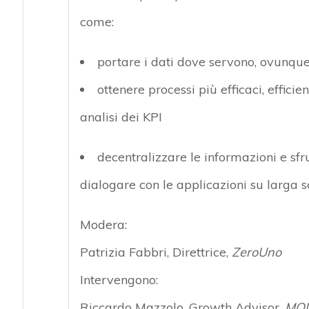
come:
portare i dati dove servono
, ovunque
ottenere processi più efficaci, effic
analisi dei KPI
decentralizzare le informazioni
e sfr
dialogare con le applicazioni su larga sc
Modera:
Patrizia Fabbri
, Direttrice,
ZeroUno
Intervengono:
Riccardo Mazzolo
, Growth Advisor,
MO