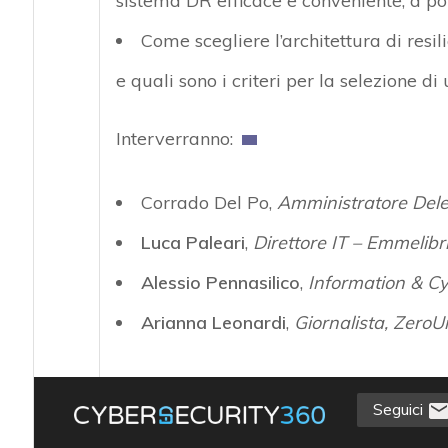
sistema DR efficace e conveniente, a po
Come
scegliere l’architettura di resi
e quali sono i criteri per la selezione di
Interverranno:
Corrado Del Po
,
Amministratore Del
Luca Paleari
,
Direttore IT – Emmelibr
Alessio Pennasilico
,
Information & Cy
Arianna Leonardi
,
Giornalista, ZeroU
Seguici