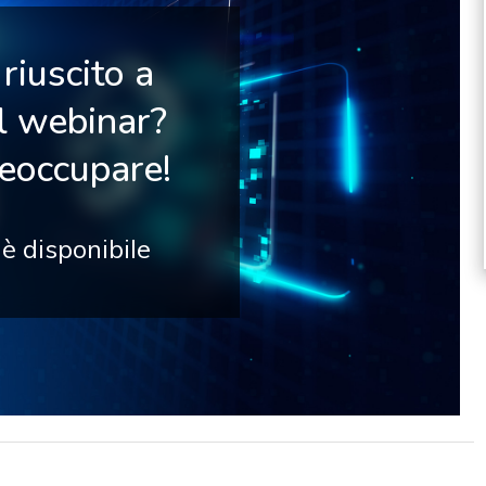
riuscito a
il webinar?
reoccupare!
 è disponibile