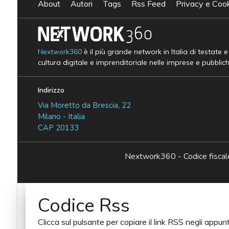
About
Autori
Tags
Rss Feed
Privacy e Cook
Nextwork360
è il più grande network in Italia di testate 
cultura digitale e imprenditoriale nelle imprese e pubblic
Indirizzo
Via Moretto da Brescia, 22
Milano - Italia
CAP 20133
Nextwork360 - Codice fisc
Codice Rss
Clicca sul pulsante per copiare il link RSS negli appunt