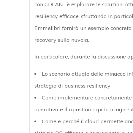
con
CDLAN
, è esplorare le soluzioni o
resiliency
efficace, sfruttando in partic
Emmelibri
fornirà un esempio concreto 
recovery sulla nuvola.
In particolare, durante la discussione 
Lo
scenario attuale delle minacce i
strategia di business resiliency
Come
implementare concretamente u
operativa e il ripristino rapido in ogni 
Come e perché il
cloud
permette anch