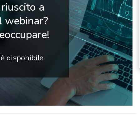
riuscito a
il webinar?
reoccupare!
 è disponibile