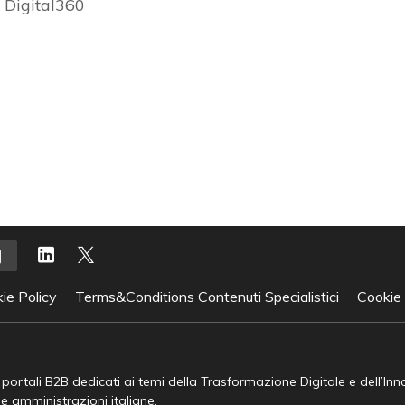
 Digital360
ie Policy
Terms&Conditions Contenuti Specialistici
Cookie
e portali B2B dedicati ai temi della Trasformazione Digitale e dell’In
he amministrazioni italiane.