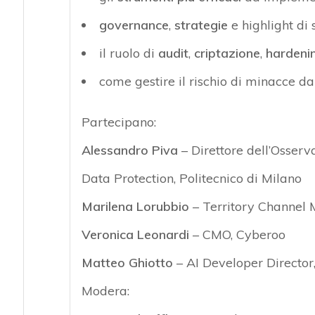
governance
,
strategie
e highlight di 
il ruolo di
audit
,
criptazione
,
hardeni
come gestire il rischio di minacce d
Partecipano:
Alessandro Piva
– Direttore dell’Osserv
Data Protection, Politecnico di Milano
Marilena Lorubbio
– Territory Channel M
Veronica Leonardi
– CMO, Cyberoo
Matteo Ghiotto
– AI Developer Directo
Modera: