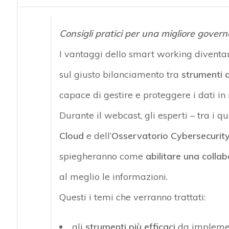
acy
Consigli pratici per una migliore govern
I vantaggi dello smart working diventa
sul giusto bilanciamento tra
strumenti d
capace di gestire e proteggere i dati in
Durante il webcast, gli esperti – tra i q
Cloud
e dell’
Osservatorio Cybersecurity
spiegheranno come
abilitare una colla
al meglio le informazioni.
Questi i temi che verranno trattati:
gli
strumenti più efficaci
da implemen