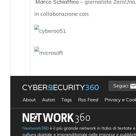
Marco Schiaffino
– giornalista ZeroUno,
In collaborazione con:
Seguici
About
Autori
Tags
Rss Feed
Privacy e Cook
Nextwork360
è il più grande network in Italia di testate 
cultura digitale e imprenditoriale nelle imprese e pubblic