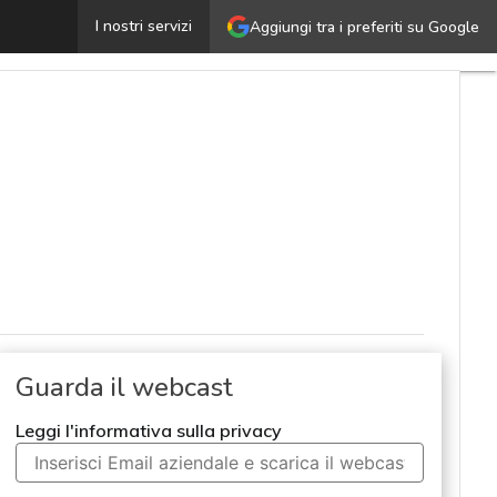
2021: collaborare meglio e in sicurezza. Cosa cambia?
I nostri servizi
Aggiungi tra i preferiti su Google
Ult
art
Cy
Na
Ma
e
at
No
ad
Sol
azi
Guarda il webcast
Cu
Leggi l'informativa sulla privacy
cy
Ne
att