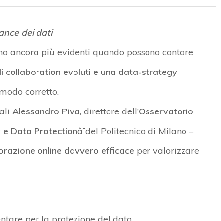
ance dei dati
no ancora più evidenti quando possono contare
i collaboration evoluti e una data-strategy
 modo corretto.
uali
Alessandro Piva
, direttore dell’
Osservatorio
 e Data Protection
â¯del Politecnico di Milano –
borazione online davvero efficace
per valorizzare
tare per la protezione del dato