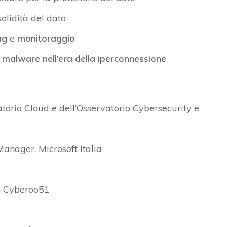
solidità del dato
ng
e
monitoraggio
a
malware nell’era della iperconnessione
atorio Cloud e dell’Osservatorio Cybersecurity e
anager, Microsoft Italia
r, Cyberoo51