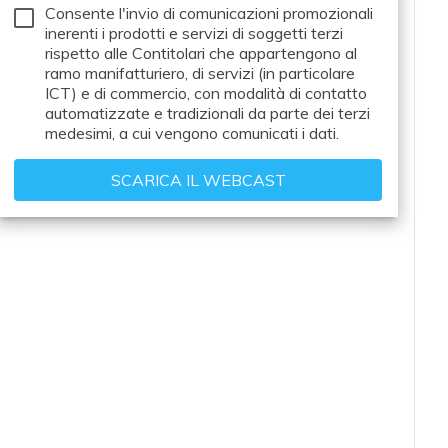
e a
Consente l'invio di comunicazioni promozionali
inerenti i prodotti e servizi di soggetti terzi
Cy
rispetto alle Contitolari che appartengono al
si
ramo manifatturiero, di servizi (in particolare
e 
ICT) e di commercio, con modalità di contatto
Co
automatizzate e tradizionali da parte dei terzi
cy
medesimi, a cui vengono comunicati i dati.
Ch
si