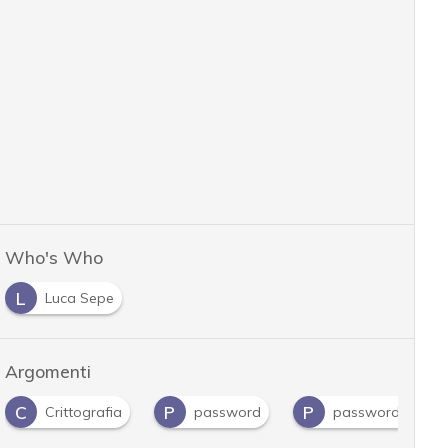
Who's Who
L
Luca Sepe
Argomenti
C
P
P
Crittografia
password
password mana