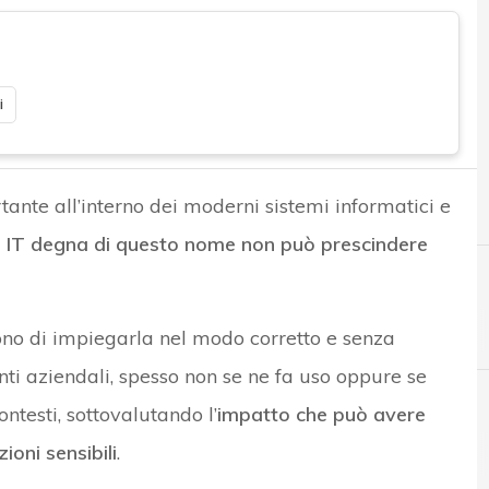
i
nte all’interno dei moderni sistemi informatici e
a IT degna di questo nome non può prescindere
tono di impiegarla nel modo corretto e senza
enti aziendali, spesso non se ne fa uso oppure se
ontesti, sottovalutando l’
impatto che può avere
A
ioni sensibili
.
AES