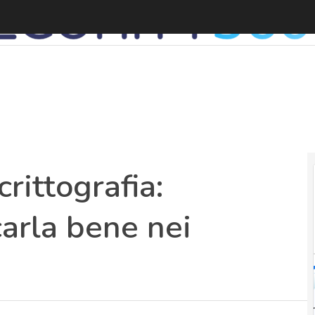
L
rittografia:
carla bene nei