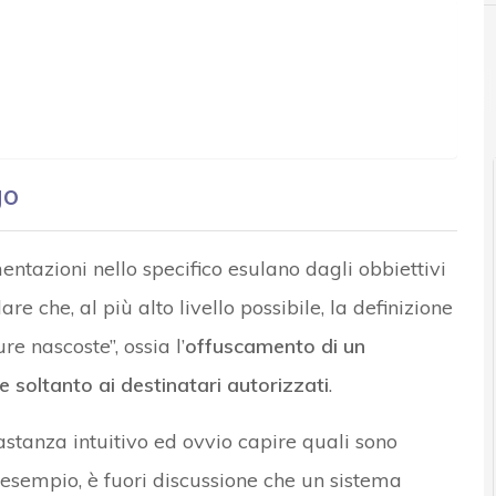
go
ntazioni nello specifico esulano dagli obbiettivi
re che, al più alto livello possibile, la definizione
re nascoste”, ossia l’
offuscamento di un
 soltanto ai destinatari autorizzati
.
stanza intuitivo ed ovvio capire quali sono
d esempio, è fuori discussione che un sistema