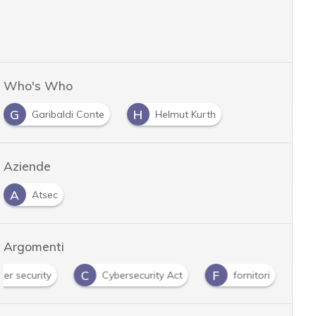
Who's Who
G
H
Garibaldi Conte
Helmut Kurth
Aziende
A
Atsec
Argomenti
C
F
er security
Cybersecurity Act
fornitori