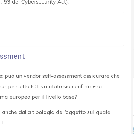
n. 53 del Cybersecurity Act).
sessment
e: può un vendor self-assessment assicurare che
esso, prodotto ICT valutato sia conforme ai
hema europeo per il livello base?
anche dalla tipologia dell’oggetto
sul quale
t.