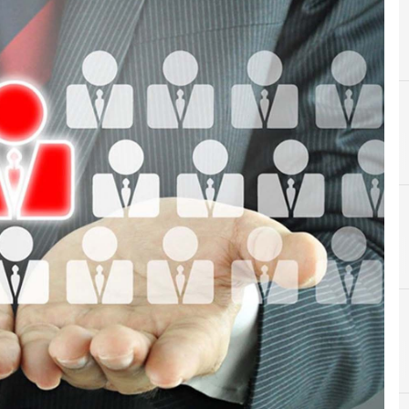
C
Cyb