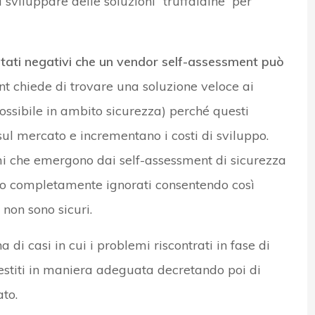
a sviluppare delle soluzioni “truffaldine” per
ultati negativi che un vendor self-assessment può
nt chiede di trovare una soluzione veloce ai
ossibile in ambito sicurezza) perché questi
sul mercato e incrementano i costi di sviluppo.
mi che emergono dai self-assessment di sicurezza
 o completamente ignorati consentendo così
 non sono sicuri.
a di casi in cui i problemi riscontrati in fase di
gestiti in maniera adeguata decretando poi di
ato.