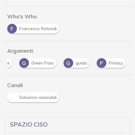
Who's Who
F
Francesco Rotondi
Argomenti
G
G
P
ficate
Green Pass
guida
Privacy
Canali
Soluzioni aziendali
SPAZIO CISO