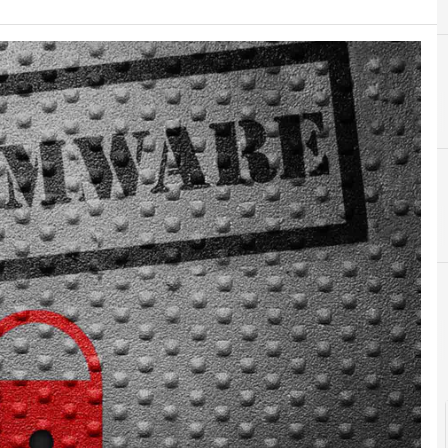
B
B
Backup
Bitcoin