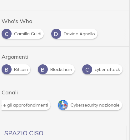
Who's Who
C
D
Camilla Guidi
Davide Agnello
Argomenti
B
C
D
Blockchain
cyber attack
doppia estorsio
…
Canali
Attacchi hacker e Malware: le ultime news in tempo reale e g
…
SPAZIO CISO