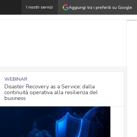
Pagamenti ransomware usati per aggirare le sanzioni: ecc
I nostri servizi
Aggiungi tra i preferiti su Google
WEBINAR
Disaster Recovery as a Service: dalla
continuità operativa alla resilienza del
business