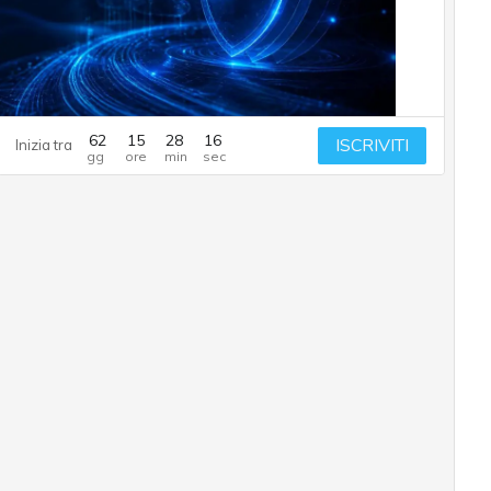
62
15
28
15
ISCRIVITI
Inizia tra