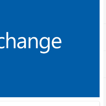
B
bug
r e Malware: le ultime news in tempo reale e gli approfondimenti