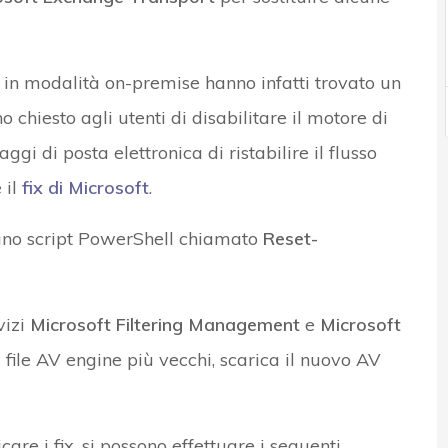
in modalità on-premise hanno infatti trovato un
hiesto agli utenti di disabilitare il motore di
gi di posta elettronica di ristabilire il flusso
 il
fix di Microsoft
.
uno script PowerShell chiamato
Reset-
vizi
Microsoft Filtering Management
e
Microsoft
i file AV engine più vecchi, scarica il nuovo AV
are i fix, si possono effettuare i seguenti