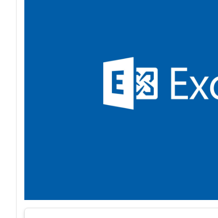
acy
Attacchi hacke