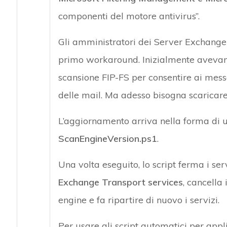
componenti del motore antivirus”.
Gli amministratori dei Server Exchange 
primo workaround. Inizialmente avevano c
scansione FIP-FS per consentire ai messag
delle mail. Ma adesso bisogna scaricare
L’aggiornamento arriva nella forma di 
ScanEngineVersion.ps1
.
Una volta eseguito, lo script ferma i ser
Exchange Transport services
, cancella 
engine e fa ripartire di nuovo i servizi.
Per usare gli script automatici per applic