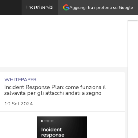
Microsoft Exchange, ecco la patch urgente al bug che blo
I nostri servizi
Aggiungi tra i preferiti su Google
WHITEPAPER
Incident Response Plan: come funziona il
salvavita per gli attacchi andati a segno
10 Set 2024