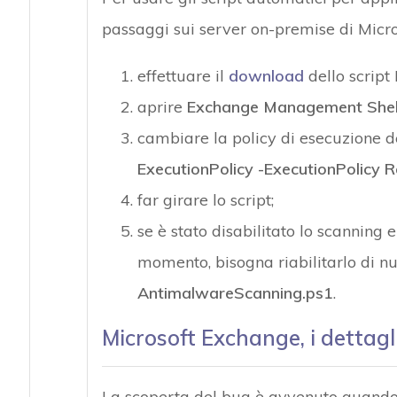
passaggi sui server on-premise di Micr
effettuare il
download
dello script
aprire
Exchange Management Shel
cambiare la policy di esecuzione d
ExecutionPolicy -ExecutionPolicy
far girare lo script;
se è stato disabilitato lo scanning
momento, bisogna riabilitarlo di n
AntimalwareScanning.ps1
.
Microsoft Exchange, i dettagli
La scoperta del bug è avvenuto quando