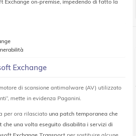
ft Exchange on-premise, impedendo di fatto la
hange
nerabilità
osoft Exchange
motore di scansione antimalware (AV) utilizzato
nti”, mette in evidenza Paganini.
a per ora rilasciato
una patch temporanea che
t che una volta eseguito disabilita i servizi di
osoft Exchange Transport
per sostituire alcune