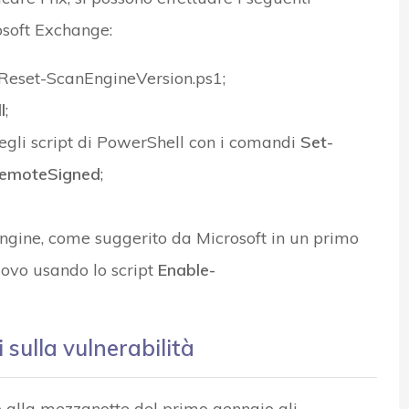
osoft Exchange:
 Reset-ScanEngineVersion.ps1;
l
;
egli script di PowerShell con i comandi
Set-
 RemoteSigned
;
 engine, come suggerito da Microsoft in un primo
uovo usando lo script
Enable-
 sulla vulnerabilità
 alla mezzanotte del primo gennaio gli