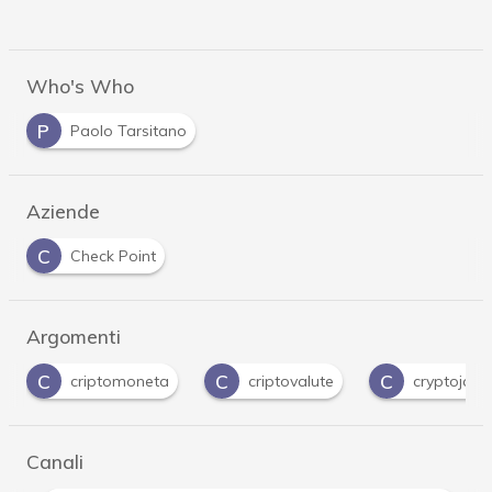
Who's Who
P
Paolo Tarsitano
Aziende
C
Check Point
Argomenti
C
C
C
criptovalute
cryptojacking
cryptovalu
Canali