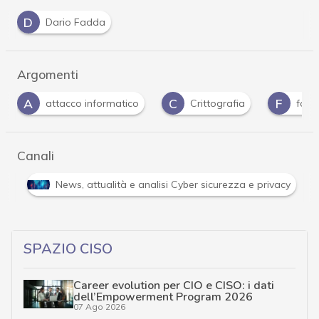
D
Dario Fadda
Argomenti
C
F
I
S
Crittografia
fornitori
Intel
s
Canali
Attacchi hacker e Malware: le ultime news in tempo reale 
SPAZIO CISO
Career evolution per CIO e CISO: i dati
dell’Empowerment Program 2026
07 Ago 2026